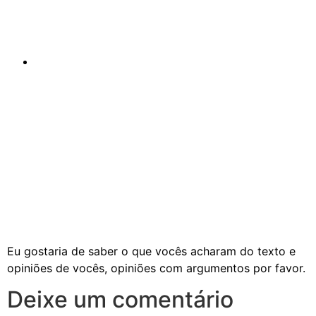
deles, precisa ofender os outros para se sentir
bem? CARA você querendo ou não, ela ou ele é
seu
irmão(irmã
) .
Não eu não concordo com
reverencia
a “Arca da
Aliança” pois Arca nunca foi encontrada e não
basta mandar fazer uma nova para termos ela.
Êxodo 20.4-5
Conclusão
Eu tenho certeza que Deus está
la
como está em
qualquer outro lugar (
Mt
18.20) e vou ir conhecer até
porque é uma arquitetura e obra esplêndida e se eu
fosse você iria também, dizem que é mais bonito que
Cristo Redentor.
Eu gostaria de saber o que vocês acharam do texto e
opiniões de vocês, opiniões com argumentos por favor.
Deixe um comentário