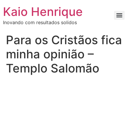
Kaio Henrique
Inovando com resultados solidos
Para os Cristãos fica
minha opinião –
Templo Salomão
Primeiramente este texto não é para falar sobre a
Universal, e sim sobre Templo Salomão, existem
inúmeras coisas que EU não
concordo
sobre
a Universal mas o texto não é sobre ela, farei texto
dividido em opiniões e defenderei a contra parte.
Sobre o Gasto – Mas gastaram milhões que podiam ter
dado para os pobres