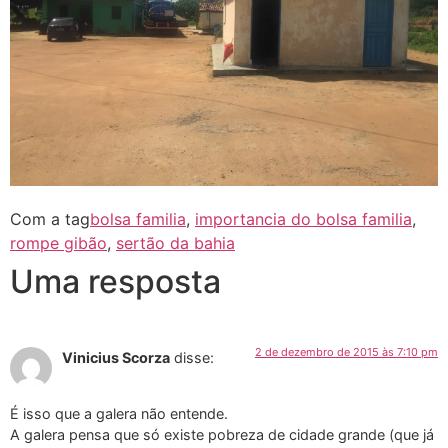
Com a tag
bolsa familia
,
importancia do bolsa familia
,
rompe gibão
,
sertão da bahia
Uma resposta
2 de dezembro de 2015 às 7:10 pm
Vinicius Scorza
disse:
É isso que a galera não entende.
A galera pensa que só existe pobreza de cidade grande (que já